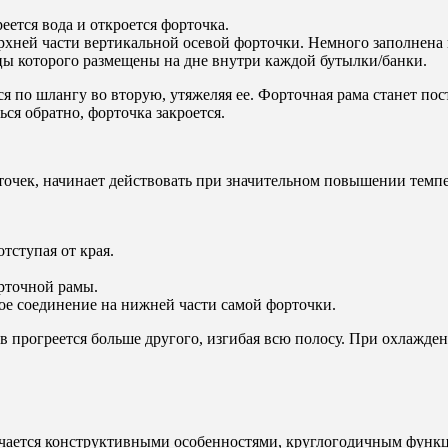
еется вода и откроется форточка.
ерхней части вертикальной осевой форточки. Немного заполнена 
ы которого размещены на дне внутри каждой бутылки/банки.
 по шлангу во вторую, утяжеляя ее. Форточная рама станет пост
ься обратно, форточка закроется.
рточек, начинает действовать при значительном повышении темп
тступая от края.
рточной рамы.
ое соединение на нижней части самой форточки.
ов прогреется больше другого, изгибая всю полосу. При охлажд
ичается конструктивными особенностями, круглогодичным функ