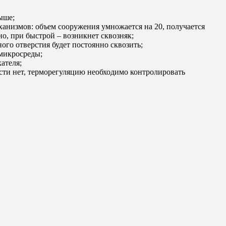
ыше;
ханизмов: объем сооружения умножается на 20, получается
но, при быстрой – возникнет сквозняк;
го отверстия будет постоянно сквозить;
 микросреды;
ателя;
сти нет, терморегуляцию необходимо контролировать