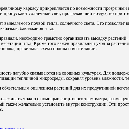
еревянному каркасу прикрепляется по возможности прозрачный
Они пропускают солнечный свет, прогревающий воздух, но при то
ет выделяемого почвой тепла, солнечного света. Это позволяет 
кабачков, баклажанов и т.д.
равдали, необходимо грамотно организовать высадку растений, 
 вегетации и т.д. Кроме того важен правильный уход за растен
рополка, правильная схема полива и вентиляции.
жность пагубно сказываются на овощных культурах. Для поддер
ализации тепличной микросреды, сохраняя уровень влажности, т
я обязательным опылением растений для их продуктивной вегет
тслеживать можно с помощью спиртового термометра, размещенн
ый также желательно установить внутри конструкции. Эти прос
с.
монтажа >>>