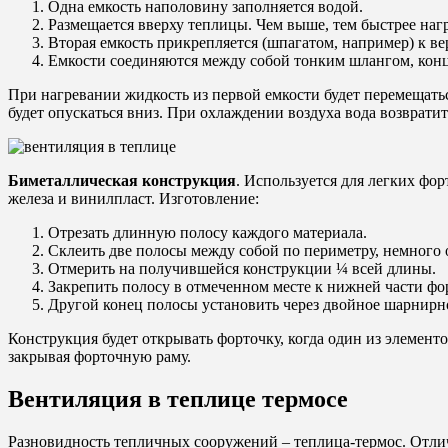
Одна емкость наполовину заполняется водой.
Размещается вверху теплицы. Чем выше, тем быстрее нагр
Вторая емкость прикрепляется (шпагатом, например) к в
Емкости соединяются между собой тонким шлангом, конц
При нагревании жидкость из первой емкости будет перемещаться
будет опускаться вниз. При охлаждении воздуха вода возвратит
Биметаллическая конструкция
. Используется для легких фо
железа и винилпласт. Изготовление:
Отрезать длинную полосу каждого материала.
Склеить две полосы между собой по периметру, немного о
Отмерить на получившейся конструкции ¼ всей длины.
Закрепить полосу в отмеченном месте к нижней части фо
Другой конец полосы установить через двойное шарнирн
Конструкция будет открывать форточку, когда один из элемент
закрывая форточную раму.
Вентиляция в теплице термосе
Разновидность тепличных сооружений – теплица-термос. Отл