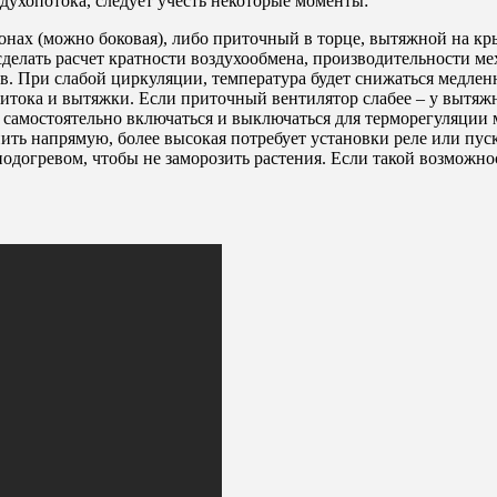
духопотока, следует учесть некоторые моменты:
нах (можно боковая), либо приточный в торце, вытяжной на кр
делать расчет кратности воздухообмена, производительности ме
ов. При слабой циркуляции, температура будет снижаться медлен
ока и вытяжки. Если приточный вентилятор слабее – у вытяжно
 самостоятельно включаться и выключаться для терморегуляции
ть напрямую, более высокая потребует установки реле или пуск
одогревом, чтобы не заморозить растения. Если такой возможно