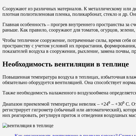
Сооружают из различных материалов. К металлическому или д
плотная полиэтиленовая пленка, поликарбонат, стекло и др. 
Главная особенность – прогрев внутреннего пространства за сч
раньше. Как правило, сооружают для томатов, огурцов, зелени, 
Чтобы тепличное сооружение, потраченные силы, время себя оп
пространству с учетом условий их прорастания, формирования,
показателей воздуха в сооружении, рыхление, замена почвы, п
Необходимость вентиляции в теплице
Повышенная температура воздуха в теплицах, избыточная вла
обязательно оборудуется вентиляцией. Она способствует норм
Также необходимость налаженного воздухообмена определяетс
Диапазон приемлемой температуры невелик – +24⁰ – +30⁰ С. О
регистрирует гигрометр (обычный или автоматический), котор
них реагировать, регулируя приток и отведения воздушных мас
Как организовать вентиляцию в подвале гаража? Схемы 