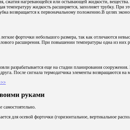
ия, сжатия нагревающейся или остывающей жидкости, вещества.
я температуру жидкость расширяется, заполняет трубку. При эт
убка возвращается к первоначальному положению.В целях экон
 легкие форточки небольшого размера, так как отличаются невы
лового расширения. При повышении температуры одна из них ра
вли разрабатывается еще на стадии планирования сооружения. 
 друга. После сигнала термодатчика элементы возвращаются на м
>>>
своими руками
е самостоятельно.
вается для осевой форточки (горизонтальное, вертикальное расп