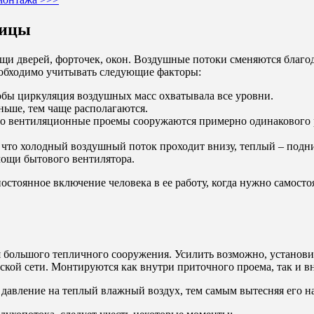
лицы
щи дверей, форточек, окон. Воздушные потоки сменяются благо
еобходимо учитывать следующие факторы:
обы циркуляция воздушных масс охватывала все уровни.
ньше, тем чаще располагаются.
о вентиляционные проемы сооружаются примерно одинакового ра
 что холодный воздушный поток проходит внизу, теплый – подн
мощи бытового вентилятора.
стоянное включение человека в ее работу, когда нужно самостоя
 большого тепличного сооружения. Усилить возможно, установи
ской сети. Монтируются как внутри приточного проема, так и в
давление на теплый влажный воздух, тем самым вытесняя его н